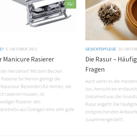
0
S?
5. OKTOBER 2013
GESICHTSPFLEGE
20. OKTOB
r Manicure Rasierer
Die Rasur – Häufig
Fragen
 der Hersteller? Mit dem Becker
Rasierer für Herren gelingt die
Auch wenn es die meisten
 Nassrasur. Besonders für Herren, die
tun, herrscht ein erstaunl
ich rasieren müssen, ist
Unklarheit was die Grundl
eidiger Rasierer des
Rasur angeht. Die häufigs
nsbetriebs aus Solingen eine sehr gute
entsprechenden Antworte
zusammengestellt.