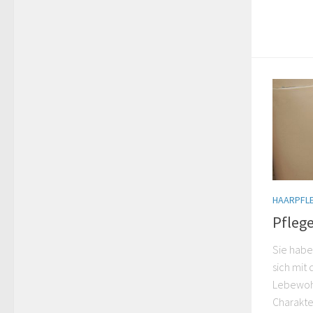
und mit r
HAARPFL
Pflege
Sie habe
sich mit
Lebewohl