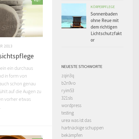
KÖRPERPFLEGE
0
Sonnenbaden
ohne Reue mit
dem richtigen
Lichtschutzfakt
or
R 2013
sichtspflege
NEUESTE STICHWORTE
ein ein durchaus
zqin3q
b2n9vo
d in form von
ryim53
auch schon genau
321sls
ühlt auf die Augen zu
wordpress
en vorher etwas
testing
.
urea was ist das
hartnäckige schuppen
bekämpfen