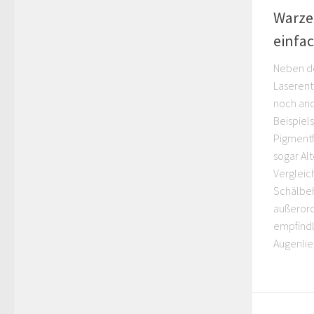
KÖRPERP
Warze
einfa
Neben de
Laserent
noch an
Beispiel
Pigment
sogar Al
Vergleic
Schälbeh
außerord
empfindl
Augenli