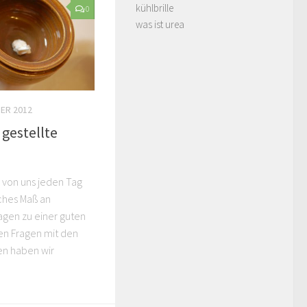
kühlbrille
was ist urea
0
ER 2012
 gestellte
 von uns jeden Tag
iches Maß an
agen zu einer guten
ten Fragen mit den
n haben wir