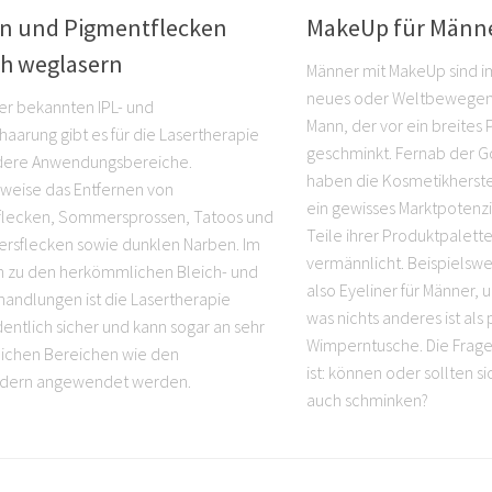
FLEGE
5. DEZEMBER 2010
GESICHTSPFLEGE
3. DEZEMB
n und Pigmentflecken
MakeUp für Männ
ch weglasern
Männer mit MakeUp sind i
neues oder Weltbewegend
r bekannten IPL- und
Mann, der vor ein breites P
haarung gibt es für die Lasertherapie
geschminkt. Fernab der 
dere Anwendungsbereiche.
haben die Kosmetikherste
sweise das Entfernen von
ein gewisses Marktpotenz
flecken, Sommersprossen, Tatoos und
Teile ihrer Produktpalette
tersflecken sowie dunklen Narben. Im
vermännlicht. Beispielswe
h zu den herkömmlichen Bleich- und
also Eyeliner für Männer,
andlungen ist die Lasertherapie
was nichts anderes ist als
entlich sicher und kann sogar an sehr
Wimperntusche. Die Frage, 
ichen Bereichen wie den
ist: können oder sollten s
edern angewendet werden.
auch schminken?