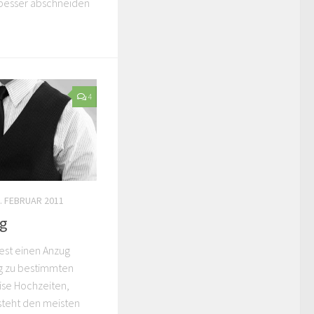
r Drogerien in
 besser abschneiden
4
. FEBRUAR 2011
ug
est einen Anzug
ug zu bestimmten
ise Hochzeiten,