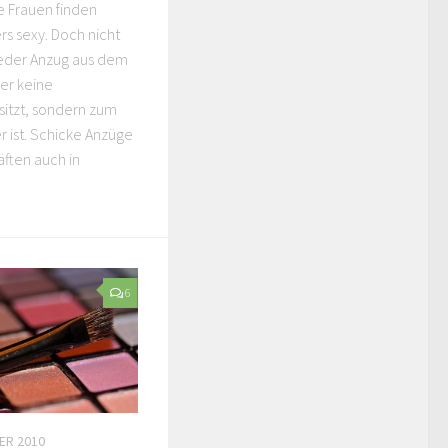
 steht den meisten
e Frauen finden
s sexy. Doch nicht
jeder Anzug aus dem
er keine
sitzt, sondern zum
r ist. Schicke Anzüge
ften auch in
6