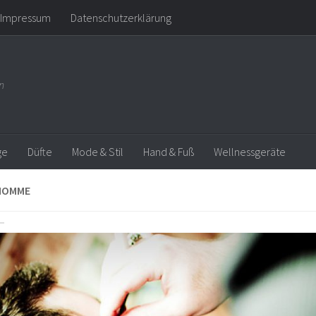
Impressum
Datenschutzerklärung
n
ge
Düfte
Mode & Stil
Hand & Fuß
Wellnessgeräte
HOMME
Previous
Next