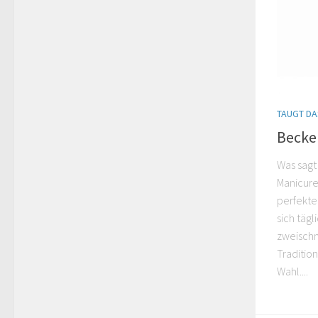
TAUGT DA
Becke
Was sagt
Manicure 
perfekte
sich tägl
zweischn
Traditio
Wahl....