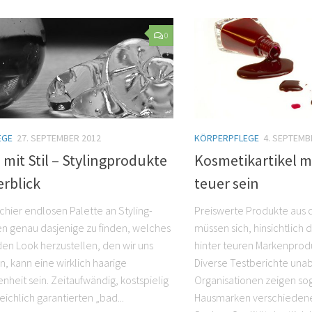
0
EGE
27. SEPTEMBER 2012
KÖRPERPFLEGE
4. SEPTEMB
 mit Stil – Stylingprodukte
Kosmetikartikel m
rblick
teuer sein
chier endlosen Palette an Styling-
Preiswerte Produkte aus 
n genau dasjenige zu finden, welches
müssen sich, hinsichtlich d
 den Look herzustellen, den wir uns
hinter teuren Markenprod
, kann eine wirklich haarige
Diverse Testberichte una
nheit sein. Zeitaufwändig, kostspielig
Organisationen zeigen sog