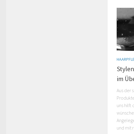
HAARPFL
Stylen
im Übe
Aus der s
Produkte
uns hilft
wünschen
Angelege