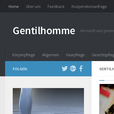
Home
Über uns
Feedback
Kooperationsanfrage
Gentilhomme
Kernseife war gester
Körperpflege
Allgemein
Haarpflege
Gesichtspfle
FOLGEN:
GENTIL
0