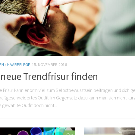
EN
/
HAARPFLEGE
4. DEZEMBER 2010
evolle Frisurfen bei Haarausfall
Gefühl, aus heiterem Himmel von der eigenen Kopfhaut verraten wor
nner in der Trauer um Ihr verlorenes Haar gefangen, ohne sich damit 
Folikal-herausgeforderten möchten wir im folgenden einige Frisurvor
e selbstbewusst und würdevoll kahl werden können.