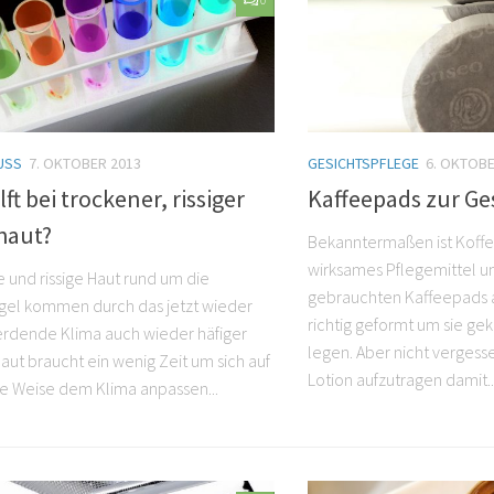
0
SS
7. OKTOBER 2013
GESICHTSPFLEGE
6. OKTOBE
lft bei trockener, rissiger
Kaffeepads zur Ge
haut?
Bekanntermaßen ist Koffe
wirksames Pflegemittel un
 und rissige Haut rund um die
gebrauchten Kaffeepads 
gel kommen durch das jetzt wieder
richtig geformt um sie gek
erdende Klima auch wieder häfiger
legen. Aber nicht vergess
Haut braucht ein wenig Zeit um sich auf
Lotion aufzutragen damit..
he Weise dem Klima anpassen...