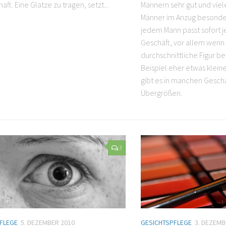
 zu zeigen? Dann sind sie in guter
einfach gehört. Ein Anzug
aft. Eine Glatze zu tragen, setzt...
Männern sehr gut und viel
Männer im Anzug besonder
jedem Mann passt sofort 
Geschäft, vor allem wenn 
durchschnittliche Figur be
Beispiel eher etwas kleine
gibt es in manchen Geschä
Übergrößen.
3