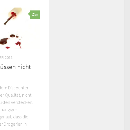
0
ER 2011
üssen nicht
dem Discounter
er Qualität, nicht
ukten verstecken.
bhängiger
ar auf, dass die