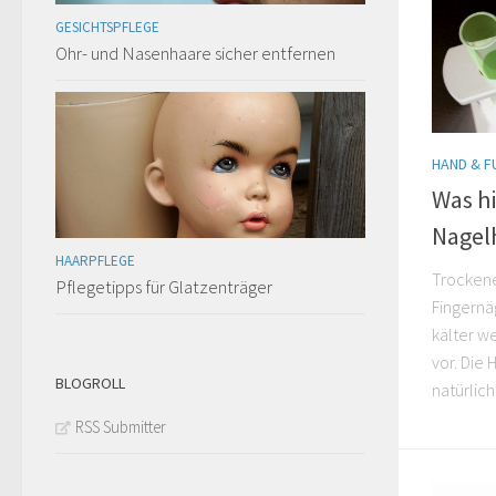
GESICHTSPFLEGE
Ohr- und Nasenhaare sicher entfernen
HAND & FU
Was hi
Nagel
HAARPFLEGE
Pflegetipps für Glatzenträger
Trockene
Fingernä
kälter w
BLOGROLL
vor. Die 
natürlic
RSS Submitter