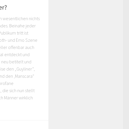
ER 2010
er?
m wesentlichen nichts
es. Beinahe jeder
ublikum tritt ist
Goth- und Emo Szene
ller offenbar auch
ial entdeckt und
 neu betitelt und
ise den „Guyliner“,
 und den ‚Manscara“
 profane
die sich nun stellt
ich Männer wirklich