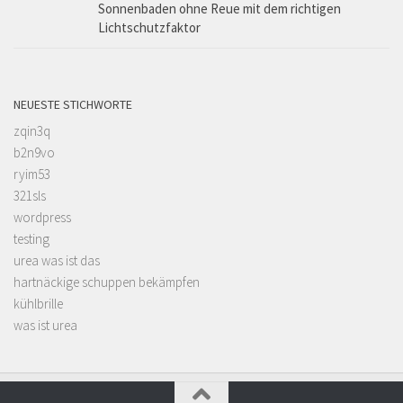
Sonnenbaden ohne Reue mit dem richtigen
Lichtschutzfaktor
NEUESTE STICHWORTE
zqin3q
b2n9vo
ryim53
321sls
wordpress
testing
urea was ist das
hartnäckige schuppen bekämpfen
kühlbrille
was ist urea