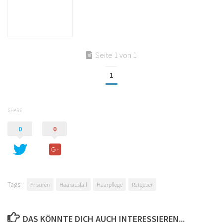
Seite 1 von 1
1
SHARE
0
0
Tags:
Frisuren
Haarausfall
Haarpflege
Ratgeber
DAS KÖNNTE DICH AUCH INTERESSIEREN...