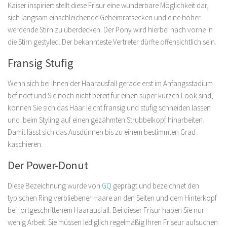
Kaiser inspiriert stellt diese Frisur eine wunderbare Möglichkeit dar,
sich langsam einschleichende Geheimratsecken und eine höher
werdende Stirn zu überdecken. Der Pony wird hierbei nach vorne in
die Stirn gestyled. Der bekannteste Vertreter dürfte offensichtlich sein.
Fransig Stufig
Wenn sich bei Ihnen der Haarausfall gerade erst im Anfangsstadium
befindet und Sie noch nicht bereit für einen super kurzen Look sind,
können Sie sich das Haar leicht fransig und stufig schneiden lassen
und beim Styling auf einen gezähmten Strubbelkopf hinarbeiten.
Damit lässt sich das Ausdünnen bis zu einem bestimmten Grad
kaschieren.
Der Power-Donut
Diese Bezeichnung wurde von
GQ
geprägt und bezeichnet den
typischen Ring verbliebener Haare an den Seiten und dem Hinterkopf
bei fortgeschrittenem Haarausfall. Bei dieser Frisur haben Sie nur
wenig Arbeit. Sie müssen lediglich regelmäßig Ihren Friseur aufsuchen