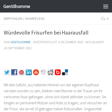
Gentilhomme
EMPFOHLEN
/
HAARPFLEGE
3
Würdevolle Frisurfen bei Haarausfall
VON
GENTILHOMME
· VERÖFFENTLICHT
4. DEZEMBER 2010
· AKTUALISIERT
24. SEPTEMBER 2012
Mit dem Gefühl, aus heiterem Himmel von der eigenen Kopfhaut
verraten worden zu sein, bleiben viele Männer in der Trauer um Ihr
verlorenes Haar gefangen, ohne sich damit abfinden zu können. Sie
fangen an permanent Mützen und Hüte zu tragen, und versuchen an
der Frisur, die sie mit 20 getragen haben festzuhalten. Ungeachtet