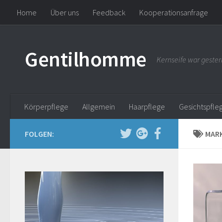
Home
Über uns
Feedback
Kooperationsanfrage
Gentilhomme
Kernseife war gester
Körperpflege
Allgemein
Haarpflege
Gesichtspfle
FOLGEN:
MARK