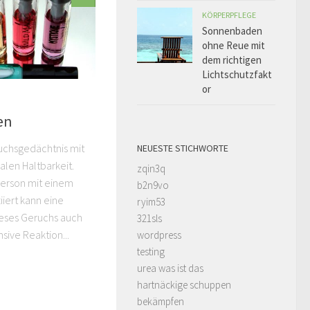
KÖRPERPFLEGE
Sonnenbaden
ohne Reue mit
dem richtigen
Lichtschutzfakt
or
en
uchsgedächtnis mit
NEUESTE STICHWORTE
len Haltbarkeit.
zqin3q
Person mit einem
b2n9vo
iert kann eine
ryim53
eses Geruchs auch
321sls
sive Reaktion...
wordpress
testing
urea was ist das
hartnäckige schuppen
bekämpfen