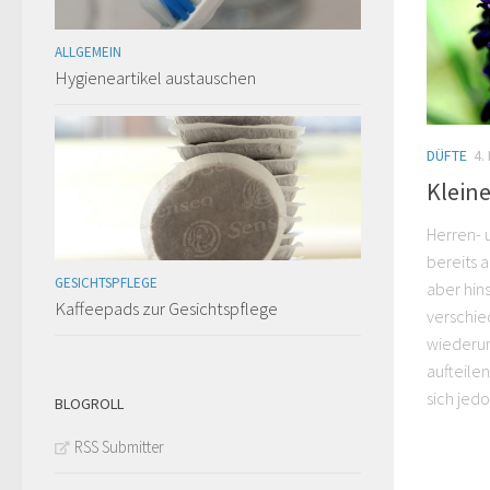
ALLGEMEIN
Hygieneartikel austauschen
DÜFTE
4.
Klein
Herren- 
bereits 
GESICHTSPFLEGE
aber hin
Kaffeepads zur Gesichtspflege
verschied
wiederum
aufteile
sich jedo
BLOGROLL
RSS Submitter