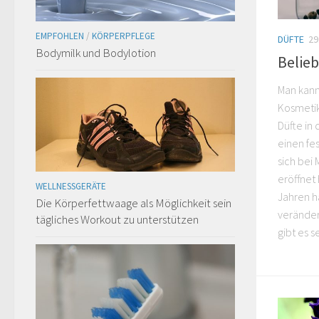
EMPFOHLEN
/
KÖRPERPFLEGE
DÜFTE
29
Bodymilk und Bodylotion
Belieb
Man kann
Kosmetik
Düfte in
einen fe
sich bei 
eröffnet
WELLNESSGERÄTE
Jahren ha
Die Körperfettwaage als Möglichkeit sein
veränder
tägliches Workout zu unterstützen
gibt es s