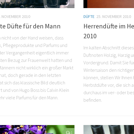
. NOVEMBER 2010
DÜFTE
25. NOVEMBER 2010
te Düfte für den Mann
Herrendüfte im He
2010
 nicht von der Hand weisen, dass
, Pflegeprodukte und Parfums und
Im kalten Abschnitt dieses
 der Vergangenheit eigentlich immer
Duftnoten Holzig, Harzig u
sten Bezug zur Frauenwelt hatten und
Vordergrund. Damit Sie fü
Männern nicht wirklich ein großer Markt
Wintersaison den richtig
 hat, doch gerade in den letzten
können, stellen Wir Ihnen
t sich das klassische Bild deutlich
Herbstdüfte vor, die sich a
t und von Hugo Boss bis Calvin Klein
durchaus im ver- oder b
ehr viele Parfums für den Mann.
befinden.
1