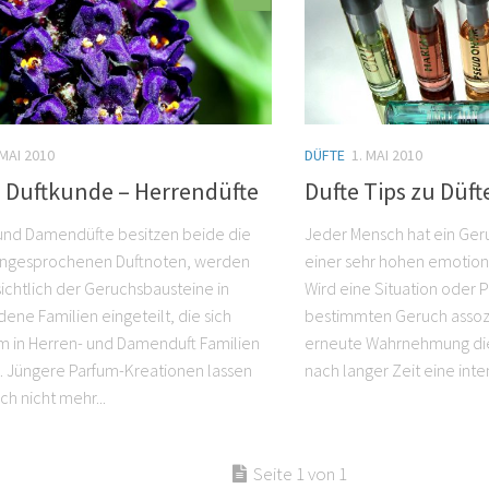
 MAI 2010
DÜFTE
1. MAI 2010
e Duftkunde – Herrendüfte
Dufte Tips zu Düft
und Damendüfte besitzen beide die
Jeder Mensch hat ein Ger
angesprochenen Duftnoten, werden
einer sehr hohen emotiona
sichtlich der Geruchsbausteine in
Wird eine Situation oder 
ene Familien eingeteilt, die sich
bestimmten Geruch assozi
 in Herren- und Damenduft Familien
erneute Wahrnehmung di
n. Jüngere Parfum-Kreationen lassen
nach langer Zeit eine inten
ch nicht mehr...
Seite 1 von 1