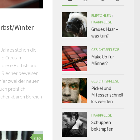
EMPFOHLEN
/
HAARPFLEGE
rbst/Winter
Graues Haar –
was tun?
 Jahres stehen die
GESICHTSPFLEGE
MakeUp für
nd Citrus im
Männer?
r diese Herbst- und
en Riecher beweisen
 hier zwei der neuen
GESICHTSPFLEGE
Pickel und
uch preislich
Mitesser schnell
eschenkbaren Bereich
los werden
HAARPFLEGE
Schuppen
bekämpfen
0