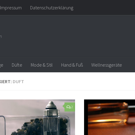
Impressum
Datenschutzerklärung
n
ge
Düfte
Mode & Stil
Hand & Fuß
Wellnessgeräte
IERT:
DUFT
2