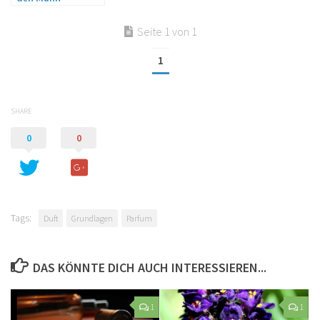
Seite 1 von 1
1
SHARE
0
0
Tags:
Duft
Grundlagen
Parfum
DAS KÖNNTE DICH AUCH INTERESSIEREN...
1
1