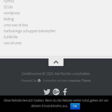
ryim53
321sls
wordpress
testing
urea was ist das
hartnäckige schuppen bekämpfen
kühlbrille
was ist urea
Gentilhomme © 2026. Alle Rechte vorbehalten.
Powered by
- Entworfen mit dem
Hueman Theme
Diese Website benutzt Cookies. Wenn du die Website weiter nutzt, gehen wir von
deinem Einverständnis aus.
OK