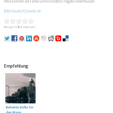
Hitze können die Farbe und konsistenz negativ beeinflussen.
Bild:Claudia35/pixelio.de
Rating: 0.0/
5
(0 votes cast)
Empfehlung
Beliebte Düfte für
den Mann