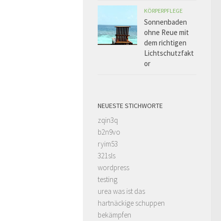
KÖRPERPFLEGE
Sonnenbaden
ohne Reue mit
dem richtigen
Lichtschutzfakt
or
NEUESTE STICHWORTE
zqin3q
b2n9vo
ryim53
321sls
wordpress
testing
urea was ist das
hartnäckige schuppen
bekämpfen