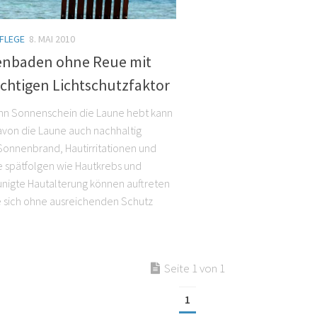
FLEGE
8. MAI 2010
nbaden ohne Reue mit
chtigen Lichtschutzfaktor
n Sonnenschein die Laune hebt kann
davon die Laune auch nachhaltig
Sonnenbrand, Hautirritationen und
 spätfolgen wie Hautkrebs und
nigte Hautalterung können auftreten
 sich ohne ausreichenden Schutz
Seite 1 von 1
1