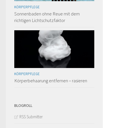
KÖRPERPFLEGE
Sonnenbaden ohne Reue mit dem
richtigen Lichtschutzfaktor
KÖRPERPFLEGE
Körperbehaarung entfernen – rasieren
BLOGROLL
RSS Submitter