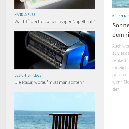
HAND & FUSS
KÖRPERP
Was hilft bei trockener, rissiger Nagelhaut?
Sonne
dem ri
Auch wen
zu viel 
senken. 
mögliche
beschleu
GESICHTSPFLEGE
wenn Sie
Die Rasur, worauf muss man achten?
der...