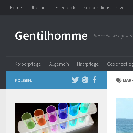
Home
Über uns
Feedback
Kooperationsanfrage
Gentilhomme
Kernseife war gester
Körperpflege
Allgemein
Haarpflege
Gesichtspfle
FOLGEN:
MARK