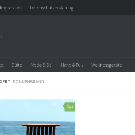
Impressum
Datenschutzerklärung
n
ge
Düfte
Mode & Stil
Hand & Fuß
Wellnessgeräte
IERT:
SONNENBRAND
4