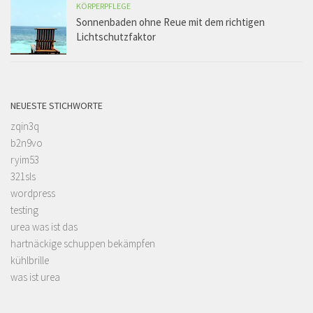
KÖRPERPFLEGE
Sonnenbaden ohne Reue mit dem richtigen
Lichtschutzfaktor
NEUESTE STICHWORTE
zqin3q
b2n9vo
ryim53
321sls
wordpress
testing
urea was ist das
hartnäckige schuppen bekämpfen
kühlbrille
was ist urea