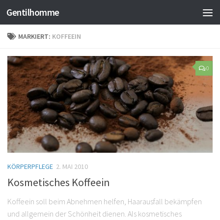
Gentilhomme
MARKIERT:
KOFFEEIN
0
KÖRPERPFLEGE
2. MAI 2010
Kosmetisches Koffeein
Koffeein soll beim Abnehmen helfen, Haarausfall bekämpfen
und allgemein der Schönheit dienen. Als kosmetisches