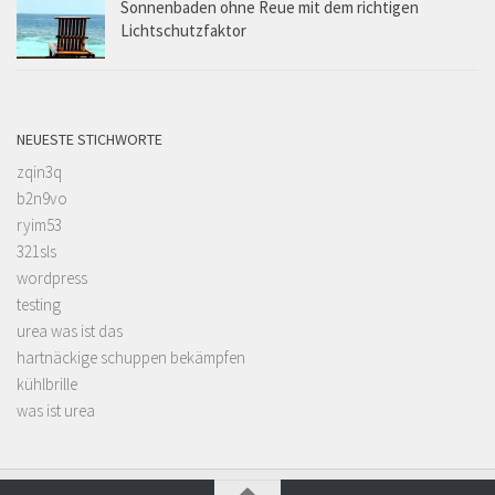
Sonnenbaden ohne Reue mit dem richtigen
Lichtschutzfaktor
NEUESTE STICHWORTE
zqin3q
b2n9vo
ryim53
321sls
wordpress
testing
urea was ist das
hartnäckige schuppen bekämpfen
kühlbrille
was ist urea