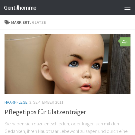
Gentilhomme
MARKIERT:
GLATZE
0
HAARPFLEGE
3. SEPTEMBER 2011
Pflegetipps für Glatzenträger
Sie haben sich dazu entschieden, oder tragen sich mit den
Gedanken, ihren Haupthaar Lebewohl zu sagen und durch eine