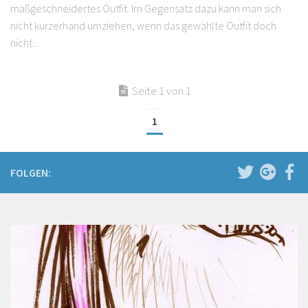
maßgeschneidertes Outfit. Im Gegensatz dazu kann man sich
nicht kurzerhand umziehen, wenn das gewählte Outfit doch
nicht...
Seite 1 von 1
1
FOLGEN: