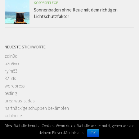
KÖRPERPFLEGE
Sonnenbaden ohne Reue mit dem richtigen
Lichtschutzfaktor
NEUESTE STICHWORTE
zqin3q
b2n9vo
ryim53
321sls
wordpress
testing
urea was ist das
hartnäckige schuppen bekämpfen
kühlbrille
was ist urea
Diese Website benutzt Cookies. Wenn du die Website weiter nutzt, gehen wir von
deinem Einverständnis aus.
OK