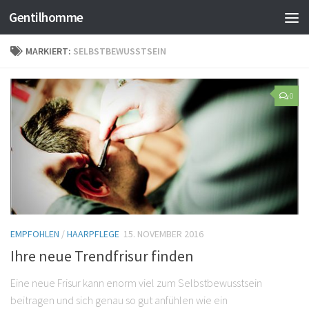
Gentilhomme
MARKIERT:
SELBSTBEWUSSTSEIN
0
EMPFOHLEN
/
HAARPFLEGE
15. NOVEMBER 2016
Ihre neue Trendfrisur finden
Eine neue Frisur kann enorm viel zum Selbstbewusstsein
beitragen und sich genau so gut anfühlen wie ein