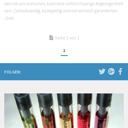
den wir uns wünschen, kann eine wirklich haarige Angelegenheit
sein. Zeitaufwändig, kostspielig und mit reichlich garantierten
„bad...
Seite 1 von 1
1
FOLGEN: