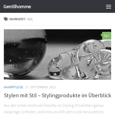
Gentilhomme
MARKIERT:
GEL
0
HAARPFLEGE
27. SEPTEMBER 2012
Stylen mit Stil – Stylingprodukte im Überblick
Aus der schier endlosen Palette an Styling-Produkten genau
dasjenige zu finden, welches uns hilft den Look herzustellen,