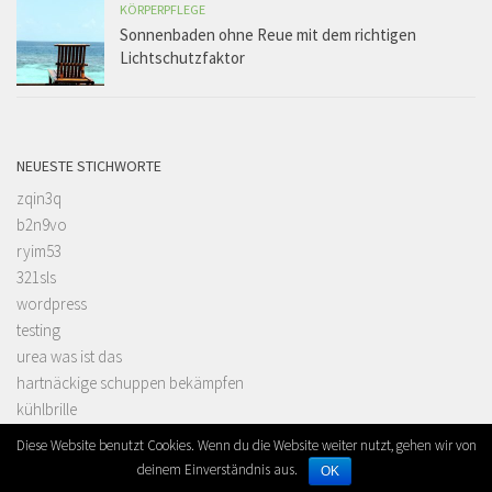
KÖRPERPFLEGE
Sonnenbaden ohne Reue mit dem richtigen
Lichtschutzfaktor
NEUESTE STICHWORTE
zqin3q
b2n9vo
ryim53
321sls
wordpress
testing
urea was ist das
hartnäckige schuppen bekämpfen
kühlbrille
was ist urea
Diese Website benutzt Cookies. Wenn du die Website weiter nutzt, gehen wir von
deinem Einverständnis aus.
OK